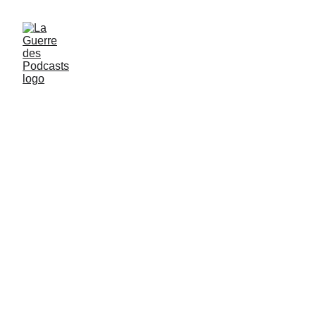
The Grey : Des loups, de la
neige et Liam Neeson en
mode existentialiste
SAISON 2